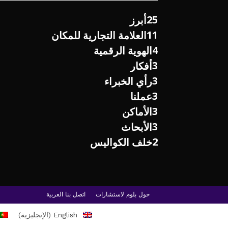
25
أبرز
11
العلامة التجارية للمكان
4
الهوية الرقمية
3
أفكار
3
رأي الخبراء
3
عملنا
3
الأماكن
3
الأبحاث
2
خلف الكواليس
حول بلوم لاستشارات
اتصل بنا
العربية
English
(
الإنجليزية
)