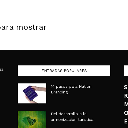
para mostrar
ENTRADAS POPULARES
S
14 pasos para Nation
Branding
R
M
O
Del desarrollo a la
armonización turística
E