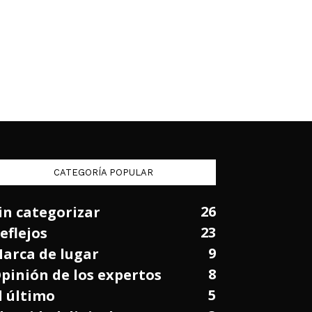
CATEGORÍA POPULAR
26
in categorizar
23
eflejos
9
arca de lugar
8
pinión de los expertos
5
l último