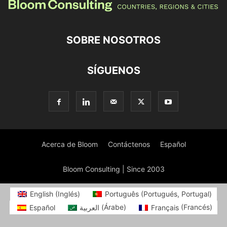
SOBRE NOSOTROS
SÍGUENOS
Acerca de Bloom
Contáctenos
Español
Bloom Consulting | Since 2003
English
(
Inglés
)
Português
(
Portugués, Portugal
)
Español
العربية
(
Árabe
)
Français
(
Francés
)