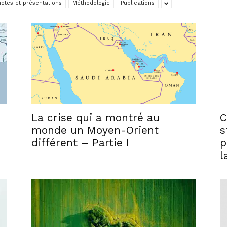
otes et présentations
Méthodologie
Publications
La crise qui a montré au
C
monde un Moyen-Orient
s
différent – Partie I
p
l