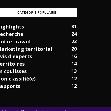
CATÉGORIE POPULAIRE
81
ighlights
24
echerche
23
otre travail
20
arketing territorial
16
vis d'experts
14
erritoires
13
n coulisses
12
on classifié(e)
12
apports