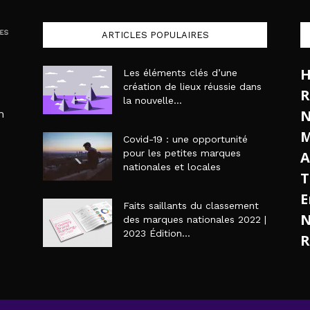
ARTICLES POPULAIRES
H
Les éléments clés d’une
création de lieux réussie dans
R
la nouvelle...
N
n
M
Covid-19 : une opportunité
pour les petites marques
A
nationales et locales
T
E
Faits saillants du classement
N
des marques nationales 2022 |
2023 Édition...
R