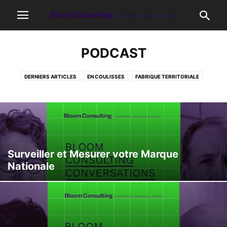
PODCAST
DERNIERS ARTICLES
EN COULISSES
FABRIQUE TERRITORIALE
FAITS AMUSANTS
HIGHLIGHTS
IDENTITÉ DIGITALE
MARKETING TERRITORIAL
NON CLASSIFIÉ(E)
NOTRE TRAVAIL
PODCAST
RECHERCHE
TERRITOIRES
Surveiller et Mesurer votre Marque
Nationale