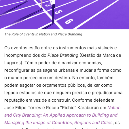
The Role of Events in Nation and Place Branding
Os eventos estão entre os instrumentos mais visíveis e
incompreendidos do
Place Branding
(Gestão da Marca de
Lugares). Têm o poder de dinamizar economias,
reconfigurar as paisagens urbanas e mudar a forma como
o mundo perceciona um destino. No entanto, também
podem esgotar os orçamentos públicos, deixar como
legado estádios de que ninguém precisa e prejudicar uma
reputação em vez de a construir. Conforme defendem
Jose Filipe Torres e Recep “Richie” Karaburun em
Nation
and City Branding: An Applied Approach to Building and
Managing the Image of Countries, Regions and Cities
, os