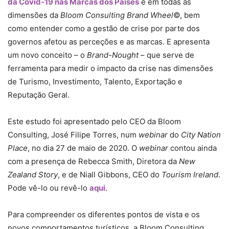
da Covid-19 nas Marcas dos Países
e em todas as
dimensões da
Bloom Consulting Brand Wheel
©, bem
como entender como a gestão de crise por parte dos
governos afetou as perceções e as marcas. E apresenta
um novo conceito – o
Brand-Nought
– que serve de
ferramenta para medir o impacto da crise nas dimensões
de Turismo, Investimento, Talento, Exportação e
Reputação Geral.
Este estudo foi apresentado pelo CEO da Bloom
Consulting, José Filipe Torres, num
webinar
do
City Nation
Place
, no dia 27 de maio de 2020. O
webinar
contou ainda
com a presença de Rebecca Smith, Diretora da
New
Zealand Story
, e de Niall Gibbons, CEO do
Tourism Ireland
.
Pode vê-lo ou revê-lo
aqui
.
Para compreender os diferentes pontos de vista e os
novos comportamentos turísticos, a Bloom Consulting